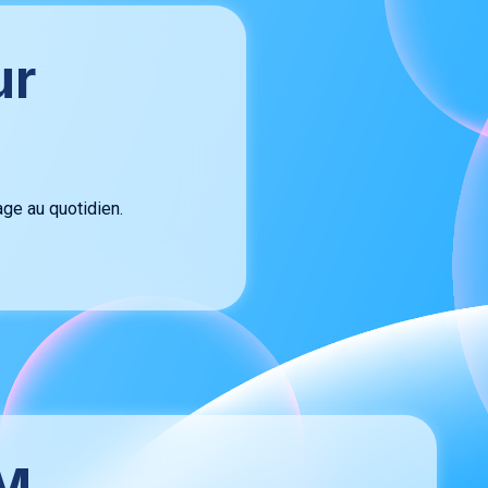
ur
age au quotidien.