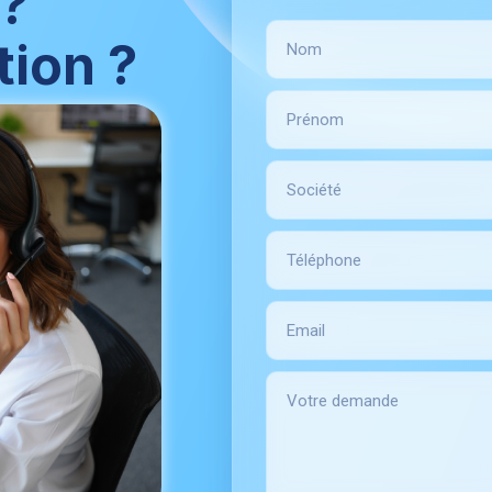
 ?
ion ?