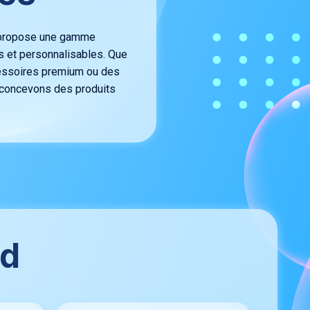
M propose une gamme
s et personnalisables. Que
cessoires premium ou des
s concevons des produits
nd