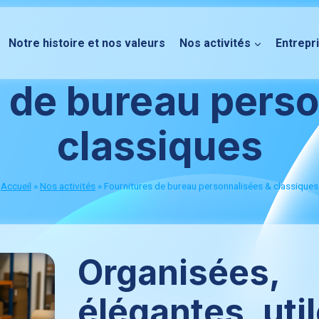
Notre histoire et nos valeurs
Nos activités
Entrepr
 de bureau perso
classiques
Accueil
»
Nos activités
»
Fournitures de bureau personnalisées & classiques
Organisées,
élégantes, uti