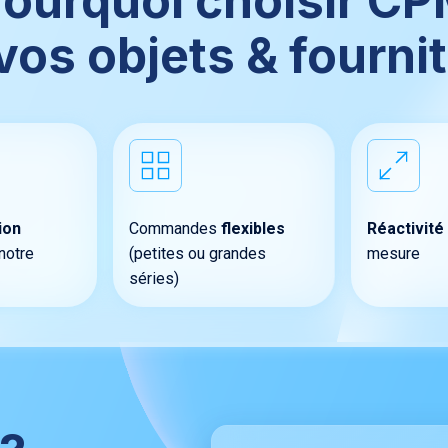
ourquoi choisir C
vos objets & fourni
ion
Commandes
flexibles
Réactivité
notre
(petites ou grandes
mesure
séries)